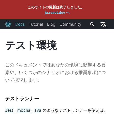
このサイトの更新は終了しました。
ja.react.dev へ
Docs
Tutorial
Blog
Community
React
テスト環境
INSTALLATION
Getting Started
このドキュメントではあなたの環境に影響する要
既存のウェブサイトに React を追加する
素や、いくつかのシナリオにおける推奨事項につ
新しい React アプリを作る
CDN リンク
いて概説します。
リリースチャンネル
テストランナー
MAIN CONCEPTS
Jest
1. Hello World
、
mocha
、
ava
のようなテストランナーを使えば、