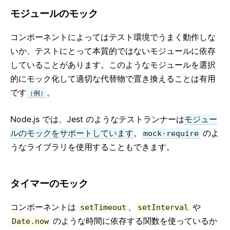
モジュールのモック
バージョニングポリシー
仮想 DOM と内部処理
コンポーネントによってはテスト環境でうまく動作しな
いか、テストにとって本質的ではないモジュールに依存
していることがあります。このようなモジュールを選択
的にモック化して適切な代替物で置き換えることは有用
です
。
（例）
Node.js では、Jest のようなテストランナーは
モジュー
ルのモックをサポートしています
。
のよ
mock-require
うなライブラリを使用することもできます。
タイマーのモック
コンポーネントは
、
や
setTimeout
setInterval
のような時間に依存する関数を使っているか
Date.now