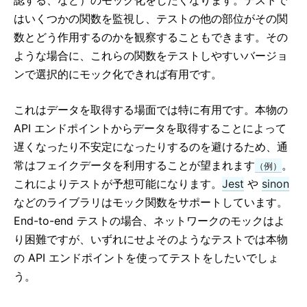
認する、など）のモック化をしたくなります。テストで
テストのレシピ集
はいくつかの関数を監視し、テストの他の部位がその関
テスト環境
数とどう作用するのかを観察することもできます。その
ような場合に、これらの関数をテストしやすいバージョ
CONTRIBUTING
ンで選択的にモック化できれば有用です。
貢献の方法
コードベースの概要
これはデータを取得する場面では特に有用です。本物の
実装に関するメモ
API エンドポイントからデータを取得することによって
設計原則
遅くなったり不安定になったりするのを避けるため、通
常はフェイクデータを利用することが望まれます
。
（例）
FAQ
これによりテストが予想可能になります。
Jest
や
sinon
などのライブラリはモック関数をサポートしています。
AJAX と API
End-to-end テストの場合、ネットワークのモックはよ
Babel、JSX、ビルドステップ
り困難ですが、いずれにせよそのようなテストでは本物
コンポーネントに関数を渡す
の API エンドポイントを使ってテストをしたいでしょ
コンポーネントの state
う。
CSS とスタイルの使用
ファイル構成