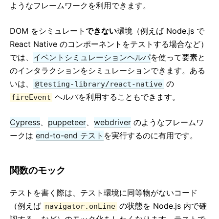
JavaScript 環境の要件
ようなフレームワークを利用できます。
React 用語集
DOM をシミュレート
できない
環境（例えば Node.js で
HOOKS
React Native のコンポーネントをテストする場合など）
では、
イベントシミュレーションヘルパ
を使って要素と
1. フックの導入
のインタラクションをシミュレーションできます。ある
2. フック早わかり
いは、
の
@testing-library/react-native
3. ステートフックの利用法
ヘルパを利用することもできます。
fireEvent
4. 副作用フックの利用法
5. フックのルール
Cypress
、
puppeteer
、
webdriver
のようなフレームワ
6. 独自フックの作成
ークは
end-to-end テスト
を実行するのに有用です。
7. フック API リファレンス
8. フックに関するよくある質問
関数のモック
TESTING
テストを書く際は、テスト環境に同等物がないコード
（例えば
テスト概要
の状態を Node.js 内で確
navigator.onLine