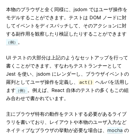
strict モード
本物のブラウザと全く同様に、jsdom ではユーザ操作を
PropTypes を用いた型チェック
モデルすることができます。テストは DOM ノードに対
非制御コンポーネント
してイベントをディスパッチして、そのアクションに対
Web Components
する副作用を観察したり検証したりすることができます
。
（例）
API REFERENCE
UI テストの大部分は上記のようなセットアップを行って
React の最上位 API
書くことができます。すなわちテストランナーとして
React.Component
Jest を使い、jsdom にレンダーし、ブラウザイベントの
ReactDOM
羅列としてユーザ操作を定義し、
ヘルパを活用し
act()
ReactDOMClient
ます
。例えば、React 自体のテストの多くもこの組
（例）
ReactDOMServer
み合わせで書かれています。
DOM 要素
合成イベント (SyntheticEvent)
主にブラウザ特有の動作をテストする必要があるライブ
テストユーティリティ
ラリを書いており、レイアウトや本物のユーザ入力など
Test Renderer
ネイティブなブラウザの挙動が必要な場合は、
mocha
の