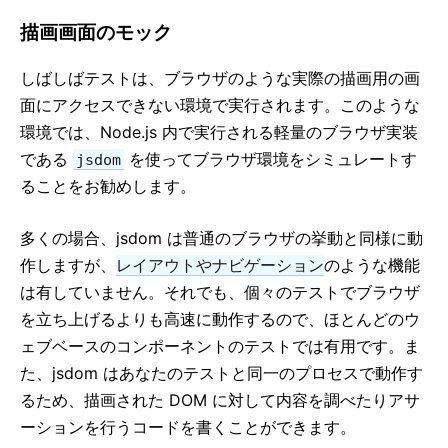
コンテクスト
描画画面のモック
Error Boundary
ref のフォワーディング
しばしばテストは、ブラウザのような実際の描画用の画
フラグメント
面にアクセスできない環境で実行されます。このような
高階 (Higher-Order) コンポーネント
環境では、Node.js 内で実行される軽量のブラウザ実装
他のライブラリとのインテグレーション
である
を使ってブラウザ環境をシミュレートす
jsdom
JSX を深く理解する
ることをお勧めします。
パフォーマンス最適化
ポータル
多くの場合、jsdom は普通のブラウザの挙動と同様に動
作しますが、
レイアウトやナビゲーション
のような機能
プロファイラ
は有していません。それでも、個々のテストでブラウザ
ES6 なしで React を使う
を立ち上げるよりも高速に動作するので、ほとんどのウ
JSX なしで React を使う
ェブベースのコンポーネントのテストでは有用です。ま
差分検出処理
た、jsdom はあなたのテストと同一のプロセスで動作す
Ref と DOM
るため、描画された DOM に対して内容を調べたりアサ
レンダープロップ
ーションを行うコードを書くことができます。
静的型チェック