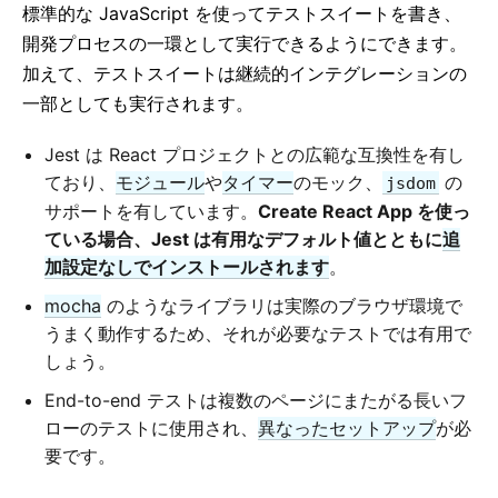
標準的な JavaScript を使ってテストスイートを書き、
2. JSX の導入
開発プロセスの一環として実行できるようにできます。
3. 要素のレンダー
加えて、テストスイートは継続的インテグレーションの
4. コンポーネントと props
一部としても実行されます。
5. state とライフサイクル
6. イベント処理
Jest は React プロジェクトとの広範な互換性を有し
7. 条件付きレンダー
ており、
モジュール
や
タイマー
のモック、
の
jsdom
8. リストと key
サポートを有しています。
Create React App を使っ
ている場合、Jest は有用なデフォルト値とともに
追
9. フォーム
加設定なしでインストールされます
。
10. state のリフトアップ
11. コンポジション vs 継承
mocha
のようなライブラリは実際のブラウザ環境で
うまく動作するため、それが必要なテストでは有用で
12. React の流儀
しょう。
ADVANCED GUIDES
End-to-end テストは複数のページにまたがる長いフ
ローのテストに使用され、
異なったセットアップ
が必
アクセシビリティ
要です。
コード分割